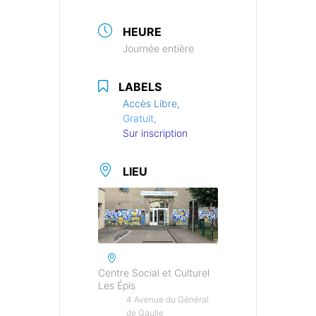
HEURE
Journée entière
LABELS
Accès Libre,
Gratuit,
Sur inscription
LIEU
Centre Social et Culturel
Les Épis
4 Avenue du Général
de Gaulle