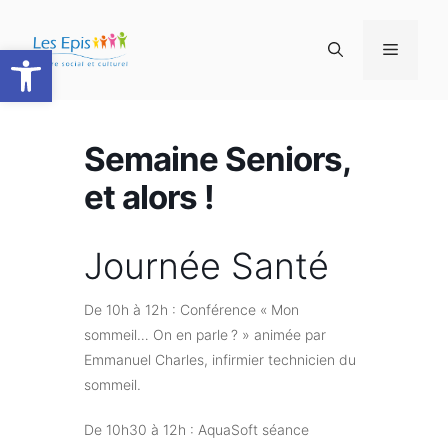
Aller
au
Ouvrir la barre d’outils
Menu
contenu
Semaine Seniors,
et alors !
Journée Santé
De 10h à 12h : Conférence « Mon
sommeil… On en parle ? » animée par
Emmanuel Charles, infirmier technicien du
sommeil.
De 10h30 à 12h : AquaSoft séance