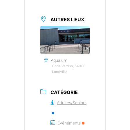
AUTRES LIEUX
Aqualun'
Cr de Verdun, 54300
Lunéville
CATÉGORIE
Adultes/Seniors
Événéments