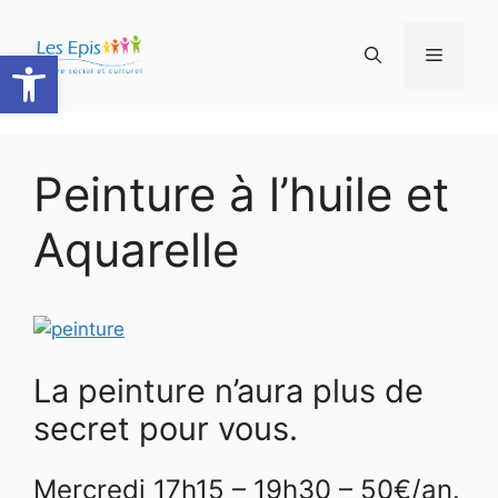
Aller
au
Ouvrir la barre d’outils
Menu
contenu
Peinture à l’huile et
Aquarelle
La peinture n’aura plus de
secret pour vous.
Mercredi 17h15 – 19h30 – 50€/an.