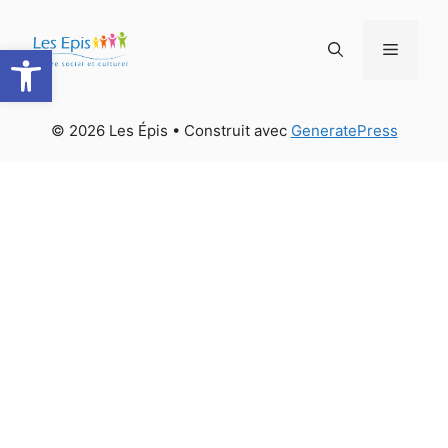
Aller
au
Ouvrir la barre d’outils
Menu
contenu
© 2026 Les Épis
• Construit avec
GeneratePress