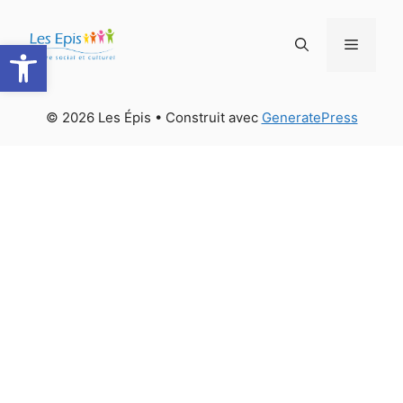
Aller
au
Ouvrir la barre d’outils
Menu
contenu
© 2026 Les Épis
• Construit avec
GeneratePress