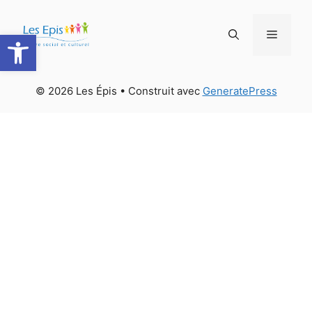
Aller
au
Ouvrir la barre d’outils
Menu
contenu
© 2026 Les Épis
• Construit avec
GeneratePress