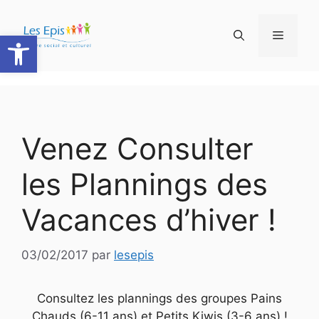
Aller
au
Ouvrir la barre d’outils
Menu
contenu
Venez Consulter
les Plannings des
Vacances d’hiver !
03/02/2017
par
lesepis
Consultez les plannings des groupes Pains
Chauds (6-11 ans) et Petits Kiwis (3-6 ans) !