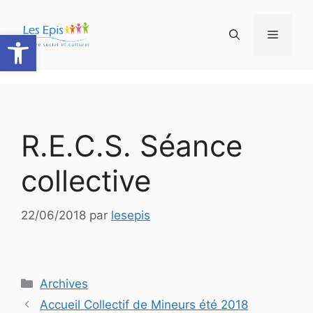
Aller
au
Ouvrir la barre d’outils
Menu
contenu
R.E.C.S. Séance
collective
22/06/2018
par
lesepis
Catégories
Archives
Accueil Collectif de Mineurs été 2018