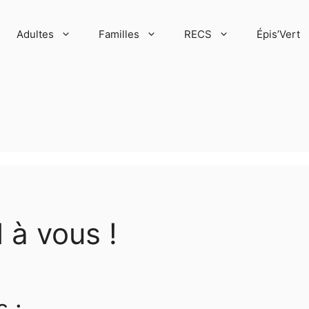
Adultes
Familles
RECS
Épis’Vert
 à vous !
 :