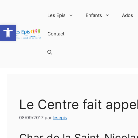
Aller
au
Les Epis
Enfants
Ados
contenu
Ouvrir la barre d’outils
Contact
Le Centre fait appel
08/09/2017
par
lesepis
Char de la Saint-Nicolas