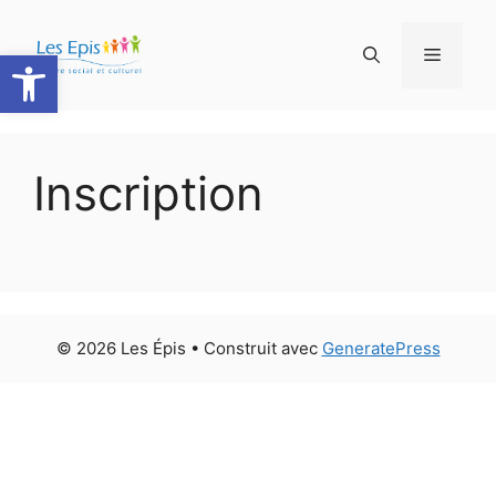
Aller
au
Ouvrir la barre d’outils
Menu
contenu
Inscription
© 2026 Les Épis
• Construit avec
GeneratePress