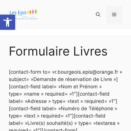
Aller
au
Ouvrir la barre d’outils
Menu
contenu
Formulaire Livres
[contact-form to= »r.bourgeois.epis@orange.fr »
subject= »Demande de réservation de Livre »]
[contact-field label= »Nom et Prénom »
type= »name » required= »1″][contact-field
label= »Adresse » type= »text » required= »1″]
[contact-field label= »Numéro de Téléphone »
type= »text » required= »1″][contact-field
label= »Livre(s) souhaité(s) » type= »textarea »
required= »1″][/contact-form]