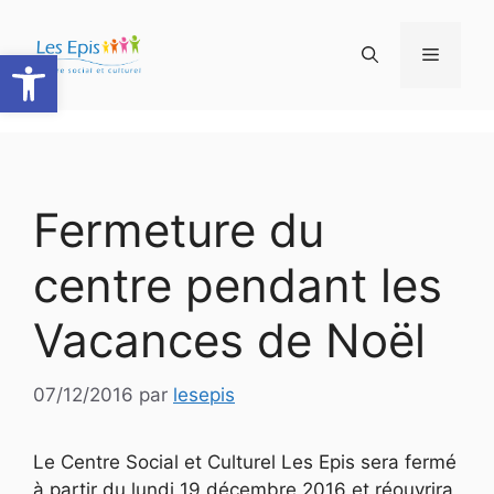
Aller
au
Ouvrir la barre d’outils
Menu
contenu
Fermeture du
centre pendant les
Vacances de Noël
07/12/2016
par
lesepis
Le Centre Social et Culturel Les Epis sera fermé
à partir du lundi 19 décembre 2016 et réouvrira