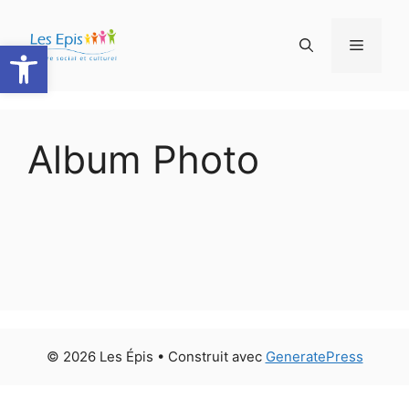
Aller
au
Ouvrir la barre d’outils
Menu
contenu
Album Photo
© 2026 Les Épis
• Construit avec
GeneratePress