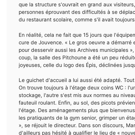
que la structure s'ouvrait en grand aux visiteur
personnes éprouvant des difficultés à se déplace
du restaurant scolaire, comme s'il avait toujours
En réalité, cela ne fait que 15 jours que l'équipe
cure de Jouvence. « Le gros oeuvre a démarré en a
pour desservir aussi les Archives municipales »,
coup, la salle des Pitchoune a été un peu rédui
joyeuses, celle du logo des Épis, déclinées jusqu
Le guichet d'accueil a lui aussi été adapté. Tout
On trouve toujours à l'étage deux coins WC : l
stockage, l'autre s'est mis aux normes au niveau
fauteuil roulant. Enfin, au sol, des picots prév
l'étage. Des aménagements
plus
que bienvenus 
les pratiquants de la gym senior, grimper un éta
», se réjouit le directeur. Dans son discours, Ma
d'ailleurs pas hésité à qualifier le lieu de « nou