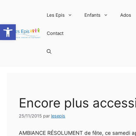
Aller
au
Les Epis
Enfants
Ados
contenu
Ouvrir la barre d’outils
Contact
Encore plus accessi
25/11/2015
par
lesepis
AMBIANCE RÉSOLUMENT de fête, ce samedi après