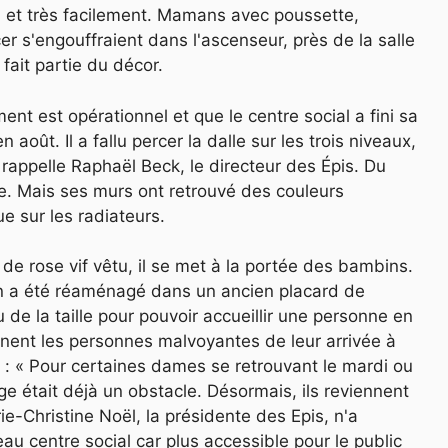
s, et très facilement. Mamans avec poussette,
r s'engouffraient dans l'ascenseur, près de la salle
 fait partie du décor.
ment est opérationnel et que le centre social a fini sa
oût. Il a fallu percer la dalle sur les trois niveaux,
 rappelle Raphaël Beck, le directeur des Épis. Du
te. Mais ses murs ont retrouvé des couleurs
e sur les radiateurs.
 de rose vif vêtu, il se met à la portée des bambins.
'un a été réaménagé dans un ancien placard de
 de la taille pour pouvoir accueillir une personne en
iennent les personnes malvoyantes de leur arrivée à
: « Pour certaines dames se retrouvant le mardi ou
ge était déjà un obstacle. Désormais, ils reviennent
rie-Christine Noël, la présidente des Epis, n'a
veau centre social car
plus
accessible
pour le public