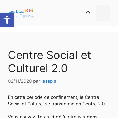
Aller
au
Ouvrir la barre d’outils
Menu
contenu
Centre Social et
Culturel 2.0
02/11/2020
par
lesepis
En cette période de confinement, le Centre
Social et Culturel se transforme en Centre 2.0.
Vous pouvez d’ores et déjà retrouver dans