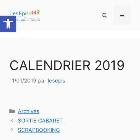
Aller
au
Ouvrir la barre d’outils
Menu
contenu
CALENDRIER 2019
11/01/2019
par
lesepis
Catégories
Archives
SORTIE CABARET
SCRAPBOOKING