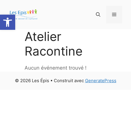
Aller
au
Ouvrir la barre d’outils
Menu
contenu
Atelier
Racontine
Aucun événement trouvé !
© 2026 Les Épis
• Construit avec
GeneratePress